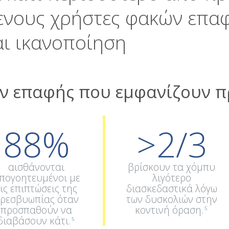
μενους χρήστες φακών επαφ
αι ικανοποίηση
ν επαφής που εμφανίζουν 
88%
>2/3
αισθάνονται
βρίσκουν τα χόμπυ
πογοητευμένοι με
λιγότερο
τις επιπτώσεις της
διασκεδαστικά λόγω
ρεσβυωπίας όταν
των δυσκολιών στην
προσπαθούν να
κοντινή όραση.
5
διαβάσουν κάτι.
5