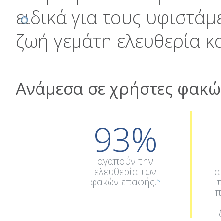
ειδικά για τους υφιστά
ζωή γεμάτη ελευθερία κ
Ανάμεσα σε χρήστες φακώ
93%
αγαπούν την
ελευθερία των
α
φακών επαφής.
5
π