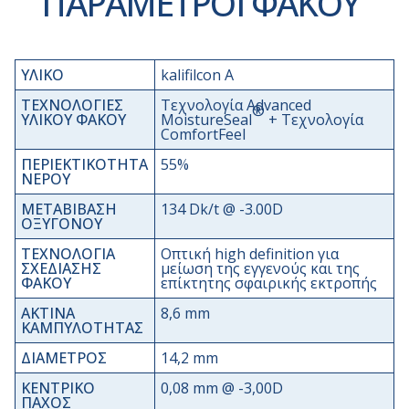
ΠΑΡΑΜΕΤΡΟΙ ΦΑΚΟΥ
ΥΛΙΚΟ
kalifilcon A
ΤΕΧΝΟΛΟΓΙΕΣ
Τεχνολογία Advanced
®
ΥΛΙΚΟΥ ΦΑΚΟΥ
MoistureSeal
+ Τεχνολογία
ComfortFeel
ΠΕΡΙΕΚΤΙΚΟΤΗΤΑ
55%
ΝΕΡΟΥ
ΜΕΤΑΒΙΒΑΣΗ
134 Dk/t @ -3.00D
ΟΞΥΓΟΝΟΥ
ΤΕΧΝΟΛΟΓΙΑ
Οπτική high definition για
ΣΧΕΔΙΑΣΗΣ
μείωση της εγγενούς και της
ΦΑΚΟΥ
επίκτητης σφαιρικής εκτροπής
ΑΚΤΙΝΑ
8,6 mm
ΚΑΜΠΥΛΟΤΗΤΑΣ
ΔΙΑΜΕΤΡΟΣ
14,2 mm
ΚΕΝΤΡΙΚΟ
0,08 mm @ -3,00D
ΠΑΧΟΣ