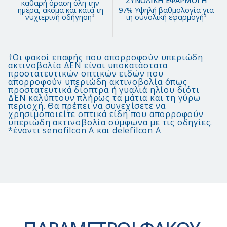
ΣΥΝΟΛΙΚΗ ΕΦΑΡΜΟΓΗ
καθαρή όραση όλη την
ημέρα, ακόμα και κατά τη
97% Υψηλή βαθμολογία για
νυχτερινή οδήγηση
τη συνολική εφαρμογή
2
2
†Οι φακοί επαφής που απορροφούν υπεριώδη
ακτινοβολία ΔΕΝ είναι υποκατάστατα
προστατευτικών οπτικών ειδών που
απορροφούν υπεριώδη ακτινοβολία όπως
προστατευτικά δίοπτρα ή γυαλιά ηλίου διότι
ΔΕΝ καλύπτουν πλήρως τα μάτια και τη γύρω
περιοχή. Θα πρέπει να συνεχίσετε να
χρησιμοποιείτε οπτικά είδη που απορροφούν
υπεριώδη ακτινοβολία σύμφωνα με τις οδηγίες.
*έναντι senofilcon A και delefilcon A